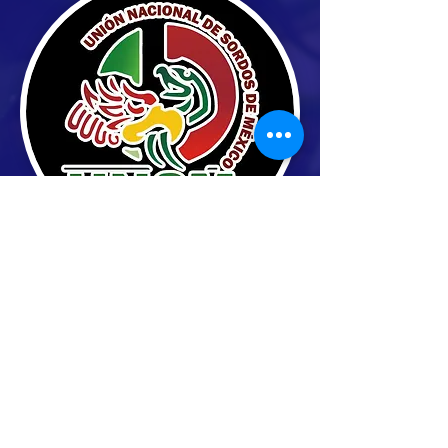
FACEBOOK
INSTAGRAM
CONTACTO >
Solo texto:
+52 55-1846-0150
Email:
unsm.mexico@gmail.com
Unión Nacional de Sordos de México, A.C.
Constituida mediante escritura pública No.
106623, de fecha 19 de noviembre de 2022,