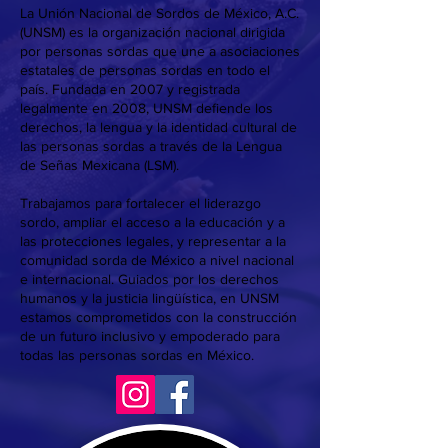
La Unión Nacional de Sordos de México, A.C.
(UNSM) es la organización nacional dirigida
por personas sordas que une a asociaciones
estatales de personas sordas en todo el
país. Fundada en 2007 y registrada
legalmente en 2008, UNSM defiende los
derechos, la lengua y la identidad cultural de
las personas sordas a través de la Lengua
de Señas Mexicana (LSM).
Trabajamos para fortalecer el liderazgo
sordo, ampliar el acceso a la educación y a
las protecciones legales, y representar a la
comunidad sorda de México a nivel nacional
e internacional. Guiados por los derechos
humanos y la justicia lingüística, en UNSM
estamos comprometidos con la construcción
de un futuro inclusivo y empoderado para
todas las personas sordas en México.